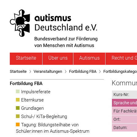
Startseite
Über uns
Autismus
Recht und G
Startseite
Veranstaltungen
Fortbildung FBA
Fortbildungskatego
Kommuni
Fortbildung FBA
Impulsreferate
Kurs-Nr:
Elternkurse
Sprache und
Grundlagen
Für Fachkrä
Schul-/ KiTa-Begleitung
Ort:
Tagung: Bildungsteilhabe von
Datum:
Schüler:innen im Autismus-Spektrum